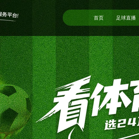
首页
足球直播