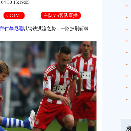
-04-30 15:19:05
CCTV5
主队VS客队直播
拜仁慕尼黑
以钢铁洪流之势，一路披荆斩棘，