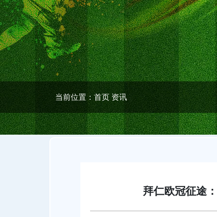
当前位置：
首页
资讯
拜仁欧冠征途