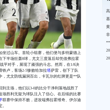
如坐过山车。首轮小组赛，他们便与多特蒙德上
在下半场狂轰8球，尤文三度落后却凭借弗拉霍
4战平对手，展现了顽强的斗志。然而，在1/8决
铁卢，客场2-5惨败给加拉
塔
萨雷，创下了队
中，尤文防线漏洞百出，卡瓦尔的红牌更是**队
到主场，他们以3-0的比分干净利落地战胜了
这场胜利无疑为球队注入了信心。在后续的比赛
甲
联赛中保持不败，进攻端弗拉霍维奇、伊尔迪
定。