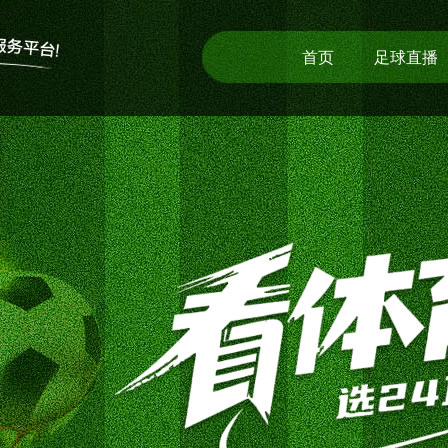
首页
足球直播