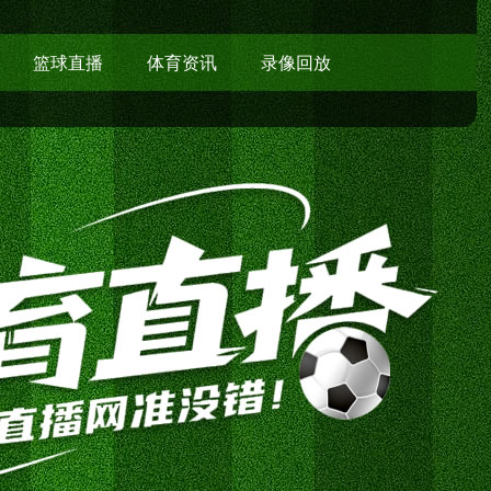
篮球直播
体育资讯
录像回放