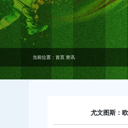
当前位置：
首页
资讯
尤文图斯：