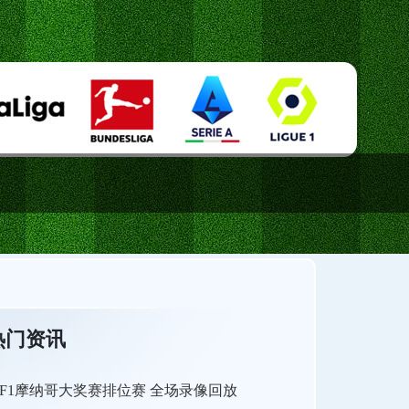
热门资讯
F1摩纳哥大奖赛排位赛 全场录像回放